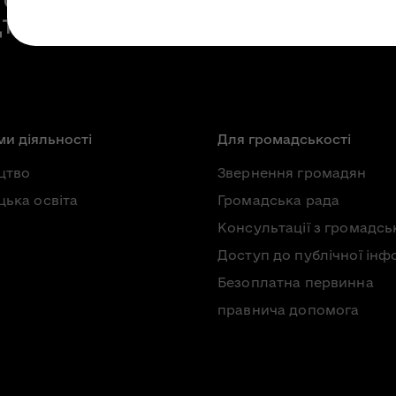
и діяльності
Для громадськості
цтво
Звернення громадян
ька освіта
Громадська рада
Консультації з громадсь
Доступ до публічної інф
Безоплатна первинна
правнича допомога