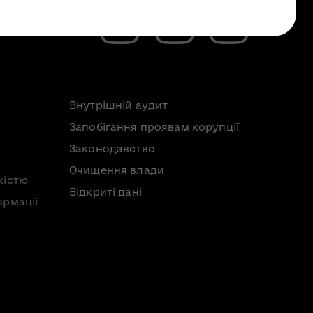
Внутрішній аудит
Запобігання проявам корупції
Законодавство
Очищення влади
кістю
Відкриті дані
ормації