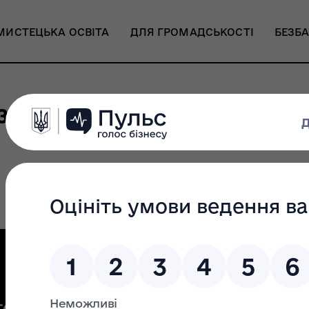
МИСТЕЦЬКА ОСВІТА
ДЛЯ ГРОМАДСЬКОСТІ
БЕЗБА
звитку бібліотек для діт
викликів