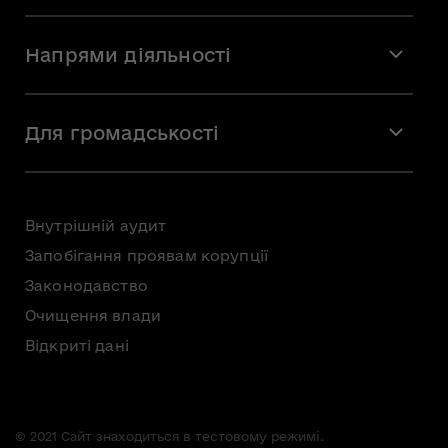
Місія і візія
Напрями діяльності
Команда
Вакансії
Мистецтво
Стажування
Для громадськості
Мистецька освіта
Звернення громадян
Громадська рада
Внутрішній аудит
Консультації з громадськістю
Запобігання проявам корупції
Доступ до публічної інформації
Законодавство
Безоплатна первинна правнича допомога
Очищення влади
Відкриті дані
© 2021 Сайт знаходиться в тестовому режимі.