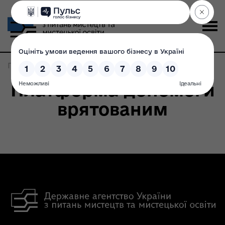
Головна
>
Записи по метке:
центри допомоги
Платформа допомоги
врятованим