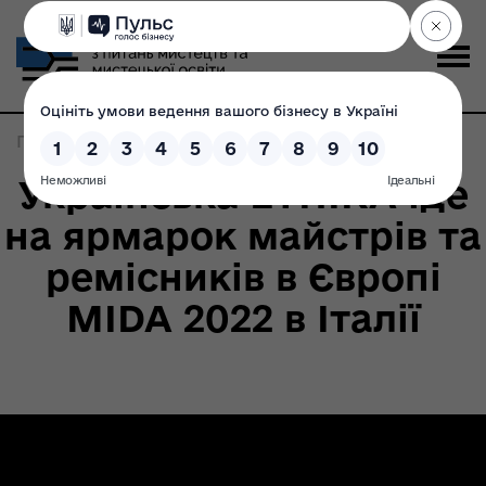
Головна
>
Записи по метке:
етніка
Українська ЕТНІКА їде
на ярмарок майстрів та
ремісників в Європі
MIDA 2022 в Італії