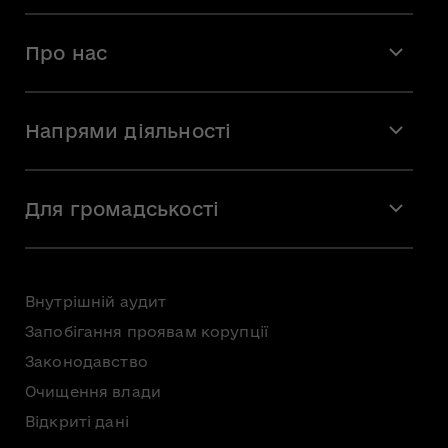
Про нас
Місія і візія
Напрями діяльності
Команда
Вакансії
Мистецтво
Стажування
Для громадськості
Мистецька освіта
Звернення громадян
Громадська рада
Внутрішній аудит
Консультації з громадськістю
Запобігання проявам корупції
Доступ до публічної інформації
Законодавство
Безоплатна первинна правнича допомога
Очищення влади
Відкриті дані