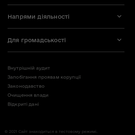
Місія і візія
Напрями діяльності
Команда
Вакансії
Мистецтво
Стажування
Для громадськості
Мистецька освіта
Звернення громадян
Громадська рада
Внутрішній аудит
Консультації з громадськістю
Запобігання проявам корупції
Доступ до публічної інформації
Законодавство
Безоплатна первинна правнича допомога
Очищення влади
Відкриті дані
© 2021 Сайт знаходиться в тестовому режимі.