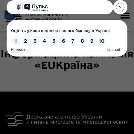
Головна
>
Записи по метке:
EUКраїна
Інформаційна кампанія
«EUКраїна»