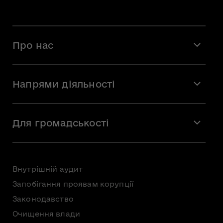
Про нас
Місія і візія
Напрями діяльності
Команда
Вакансії
Мистецтво
Стажування
Для громадськості
Мистецька освіта
Звернення громадян
Громадська рада
Внутрішній аудит
Консультації з громадськістю
Запобігання проявам корупції
Доступ до публічної інформації
Законодавство
Безоплатна первинна правнича допомога
Очищення влади