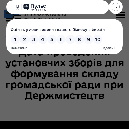
Головна
>
Записи по метке:
ініціативна група
Дата проведення
установчих зборів для
формування складу
громадської ради при
Держмистецтв