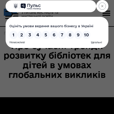
Головна
>
Записи по метке:
конференція
Про сучасні тренди
розвитку бібліотек для
дітей в умовах
глобальних викликів