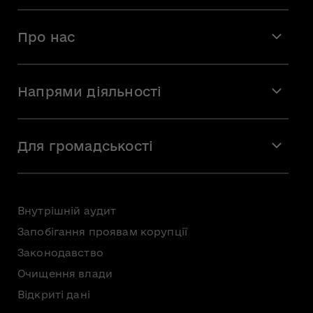
Про нас
Місія і візія
Напрями діяльності
Команда
Вакансії
Мистецтво
Стажування
Для громадськості
Мистецька освіта
Звернення громадян
Громадська рада
Внутрішній аудит
Консультації з громадськістю
Запобігання проявам корупції
Доступ до публічної інформації
Законодавство
Безоплатна первинна правнича допомога
Очищення влади
Відкриті дані