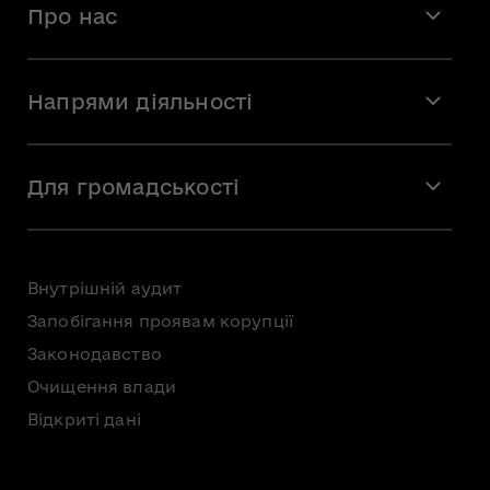
Про нас
Місія і візія
Напрями діяльності
Команда
Вакансії
Мистецтво
Стажування
Для громадськості
Мистецька освіта
Звернення громадян
Громадська рада
Внутрішній аудит
Консультації з громадськістю
Запобігання проявам корупції
Доступ до публічної інформації
Законодавство
Безоплатна первинна правнича допомога
Очищення влади
Відкриті дані