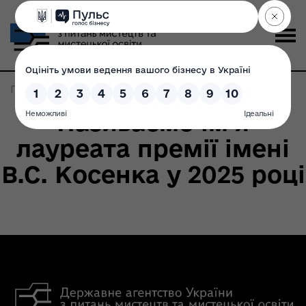
Головна
>
Записи по метке:
косенко
Називаємо ім’я
лауреата премії імені
В.С. Косенка у 2025 році