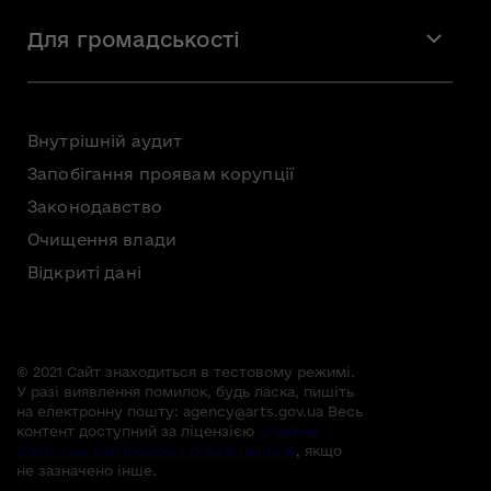
Мистецтво
Стажування
Для громадськості
Мистецька освіта
Звернення громадян
Громадська рада
Внутрішній аудит
Консультації з громадськістю
Запобігання проявам корупції
Доступ до публічної інформації
Законодавство
Безоплатна первинна правнича допомога
Очищення влади
Відкриті дані
© 2021 Сайт знаходиться в тестовому режимі.
У разі виявлення помилок, будь ласка, пишіть
на електронну пошту:
agency@arts.gov.ua
Весь
контент доступний за ліцензією
Creative
Commons Attribution 4.0 International
, якщо
не зазначено інше.