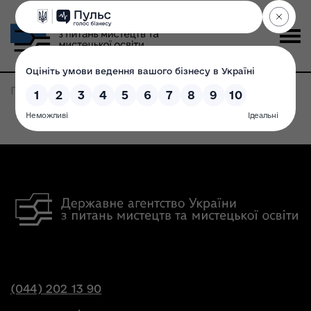
Головна
>
Записи по метке:
костел
(044) 202 13 90