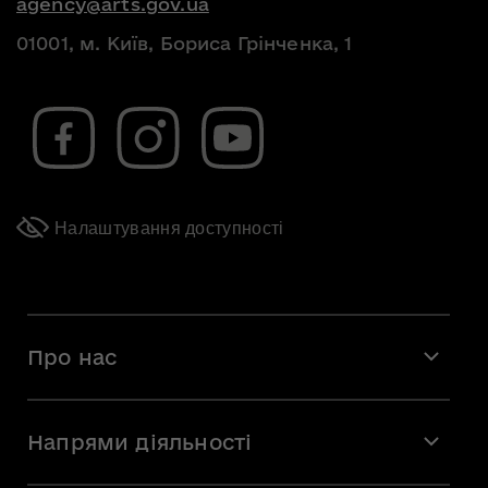
agency@arts.gov.ua
01001, м. Київ, Бориса Грінченка, 1
Налаштування доступності
Про нас
Місія і візія
Напрями діяльності
Команда
Вакансії