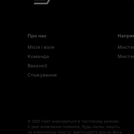
Про нас
Напрям
Місія і візія
Мисте
Команда
Мистец
Вакансії
Стажування
© 2021 Сайт знаходиться в тестовому режимі.
У разі виявлення помилок, будь ласка, пишіть
на електронну пошту:
agency@arts.gov.ua
Весь