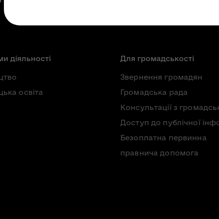
и діяльності
Для громадськості
цтво
Звернення громадян
ька освіта
Громадська рада
Консультації з громадсь
Доступ до публічної інф
Безоплатна первинна
правнича допомога