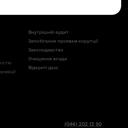
Внутрішній аудит
Запобігання проявам корупції
Законодавство
Очищення влади
кістю
Відкриті дані
ормації
(044) 202 13 90