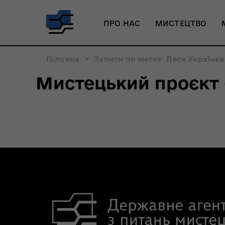
ПРО НАС
МИСТЕЦТВО
Головна
>
Записи по метке:
Леся Українка
Мистецький проєкт 