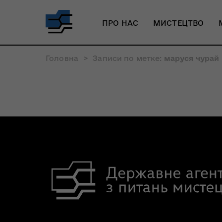
ПРО НАС
МИСТЕЦТВО
Головна
>
Записи по метке:
маруся чурай