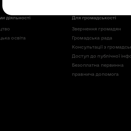
и діяльності
Для громадськості
цтво
Звернення громадян
ька освіта
Громадська рада
Консультації з громадсь
Доступ до публічної інф
Безоплатна первинна
правнича допомога