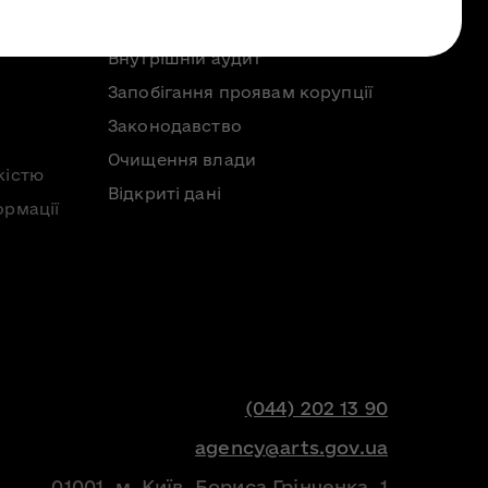
Внутрішній аудит
Запобігання проявам корупції
Законодавство
Очищення влади
кістю
Відкриті дані
ормації
(044) 202 13 90
agency@arts.gov.ua
01001, м. Київ, Бориса Грінченка, 1