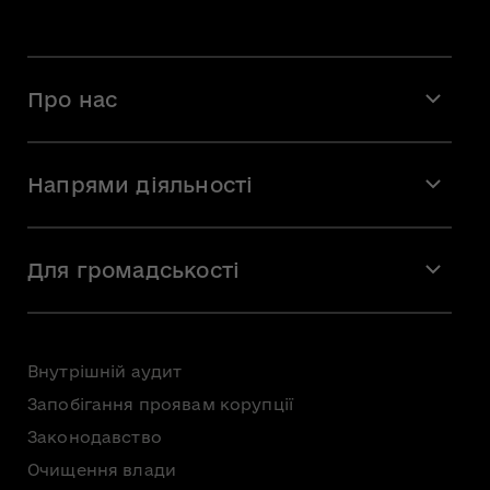
Про нас
Місія і візія
Напрями діяльності
Команда
Вакансії
Мистецтво
Стажування
Для громадськості
Мистецька освіта
Звернення громадян
Громадська рада
Внутрішній аудит
Консультації з громадськістю
Запобігання проявам корупції
Доступ до публічної інформації
Законодавство
Безоплатна первинна правнича допомога
Очищення влади