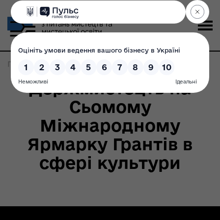
Головна
>
Записи по метке:
можливості
Держмистецтв на
Сьомому
Міжнародному
Ярмарку Грантів в
сфері культури