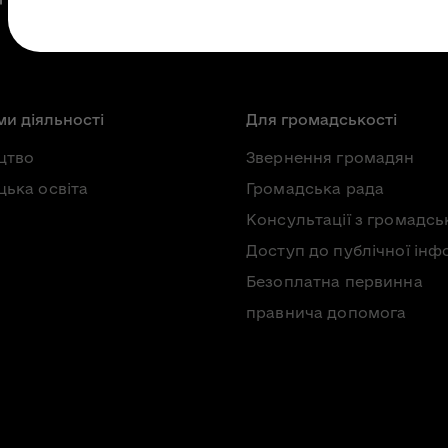
и діяльності
Для громадськості
цтво
Звернення громадян
ька освіта
Громадська рада
Консультації з громадсь
Доступ до публічної інф
Безоплатна первинна
правнича допомога