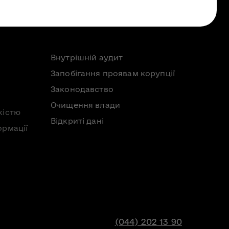
Внутрішній аудит
Запобігання проявам корупції
Законодавство
Очищення влади
кістю
Відкриті дані
ормації
(044) 202 13 90