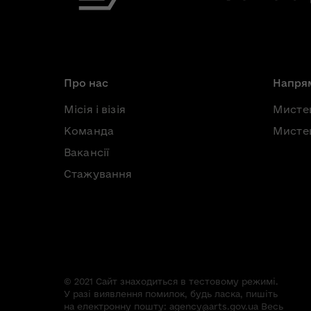
Про нас
Напрям
Місія і візія
Мисте
Команда
Мистец
Вакансії
Стажування
© 2021 Сайт знаходиться в тестовому режимі.
У разі виявлення помилок, будь ласка, пишіть
на електронну пошту:
agency@arts.gov.ua
Весь