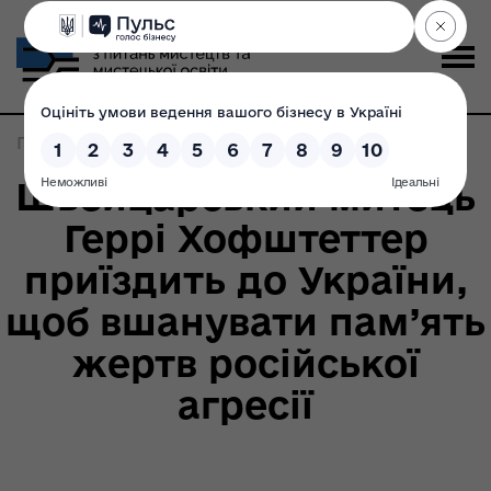
Головна
>
Записи по метке:
митець
Швейцарський митець
Геррі Хофштеттер
приїздить до України,
щоб вшанувати пам’ять
жертв російської
агресії