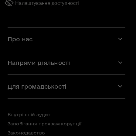
Налаштування доступності
Про нас
Місія і візія
Напрями діяльності
Команда
Вакансії
Мистецтво
Стажування
Для громадськості
Мистецька освіта
Звернення громадян
Громадська рада
Внутрішній аудит
Консультації з громадськістю
Запобігання проявам корупції
Доступ до публічної інформації
Законодавство