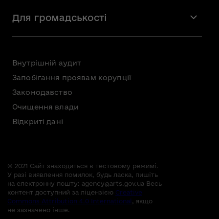
Мистецтво
Стажування
Для громадськості
Мистецька освіта
Звернення громадян
Громадська рада
Внутрішній аудит
Консультації з громадськістю
Запобігання проявам корупції
Доступ до публічної інформації
Законодавство
Безоплатна первинна правнича допомога
Очищення влади
Відкриті дані
© 2021 Сайт знаходиться в тестовому режимі.
У разі виявлення помилок, будь ласка, пишіть
на електронну пошту:
agency@arts.gov.ua
Весь
контент доступний за ліцензією
Creative
Commons Attribution 4.0 International
, якщо
не зазначено інше.