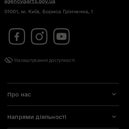
agency@arts.gov.ua
01001, м. Київ, Бориса Грінченка, 1
Налаштування доступності
Про нас
Місія і візія
Напрями діяльності
Команда
Вакансії