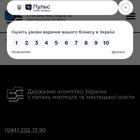
Головна
>
Записи по метке:
NoFlyZone
(044) 202 13 90