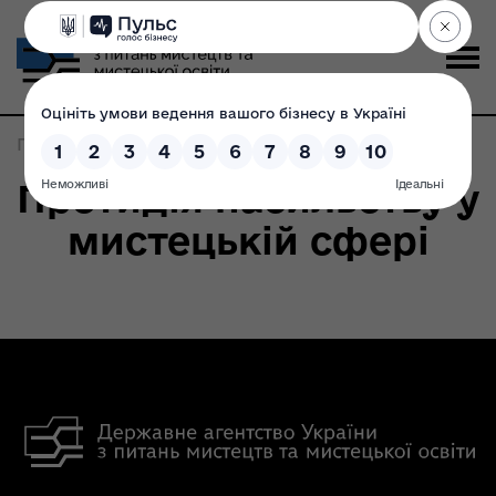
Головна
>
Записи по метке:
освіта
Протидія насильству у
мистецькій сфері