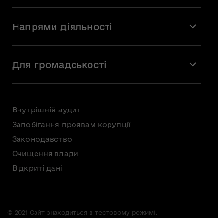
Місія і візія
Напрями діяльності
Команда
Вакансії
Мистецтво
Стажування
Для громадськості
Мистецька освіта
Звернення громадян
Громадська рада
Внутрішній аудит
Консультації з громадськістю
Запобігання проявам корупції
Доступ до публічної інформації
Законодавство
Безоплатна первинна правнича допомога
Очищення влади
Відкриті дані
© 2021 Сайт знаходиться в тестовому режимі.