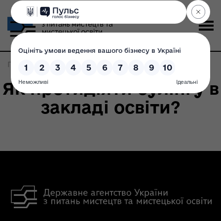
Головна
>
Записи по метке:
поради
Як протидіяти булінгу в
закладі освіти?