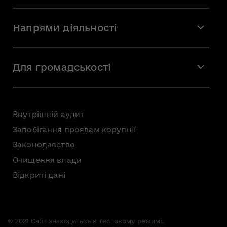
Місія і візія
Напрями діяльності
Команда
Вакансії
Мистецтво
Стажування
Для громадськості
Мистецька освіта
Звернення громадян
Громадська рада
Внутрішній аудит
Консультації з громадськістю
Запобігання проявам корупції
Доступ до публічної інформації
Законодавство
Безоплатна первинна правнича допомога
Очищення влади
Відкриті дані
© 2021 Сайт знаходиться в тестовому режимі.