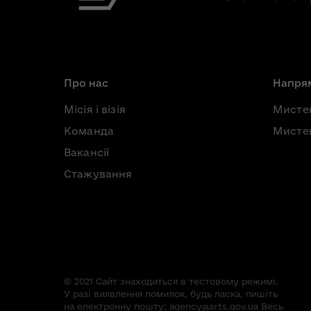
Про нас
Напрям
Місія і візія
Мисте
Команда
Мистец
Вакансії
Стажування
© 2021 Сайт знаходиться в тестовому режимі.
У разі виявлення помилок, будь ласка, пишіть
на електронну пошту:
agency@arts.gov.ua
Весь