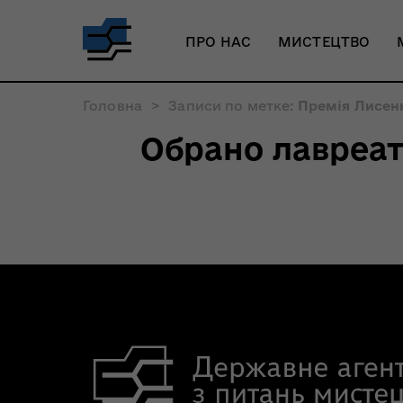
ПРО НАС
МИСТЕЦТВО
Головна
>
Записи по метке:
Премія Лисен
Обрано лавреаті