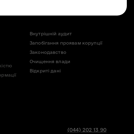
Внутрішній аудит
Запобігання проявам корупції
Законодавство
Очищення влади
кістю
Відкриті дані
ормації
(044) 202 13 90