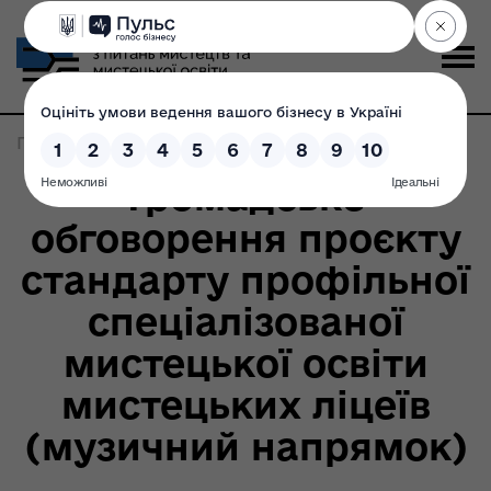
Головна
>
Записи по метке:
проект стандарту
Громадське
обговорення проєкту
стандарту профільної
спеціалізованої
мистецької освіти
мистецьких ліцеїв
(музичний напрямок)