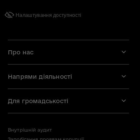
Налаштування доступності
Про нас
Місія і візія
Напрями діяльності
Команда
Вакансії
Мистецтво
Стажування
Для громадськості
Мистецька освіта
Звернення громадян
Громадська рада
Внутрішній аудит
Консультації з громадськістю
Запобігання проявам корупції