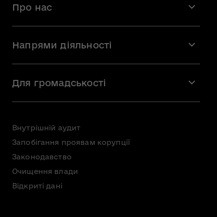
Про нас
Місія і візія
Напрями діяльності
Команда
Вакансії
Мистецтво
Стажування
Для громадськості
Мистецька освіта
Звернення громадян
Громадська рада
Внутрішній аудит
Консультації з громадськістю
Запобігання проявам корупції
Доступ до публічної інформації
Законодавство
Безоплатна первинна правнича допомога
Очищення влади
Відкриті дані