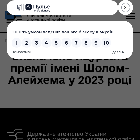
Головна
>
Записи по метке:
письменники
Визначено лауреата
премії імені Шолом-
Алейхема у 2023 році