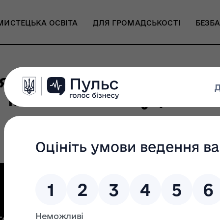
МИСТЕЦЬКА ОСВІТА
ДЛЯ ГРОМАДСЬКОСТІ
БЕЗБА
я пропозицій щодо змі
імені Л. М. Ревуцького