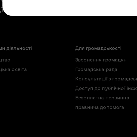
и діяльності
Для громадськості
цтво
Звернення громадян
ька освіта
Громадська рада
Консультації з громадсь
Доступ до публічної інф
Безоплатна первинна
правнича допомога