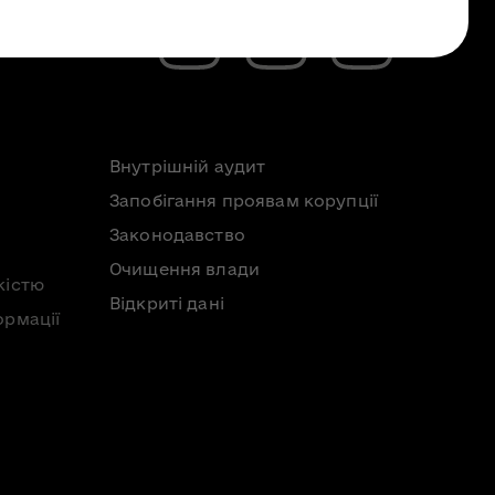
Внутрішній аудит
Запобігання проявам корупції
Законодавство
Очищення влади
кістю
Відкриті дані
ормації