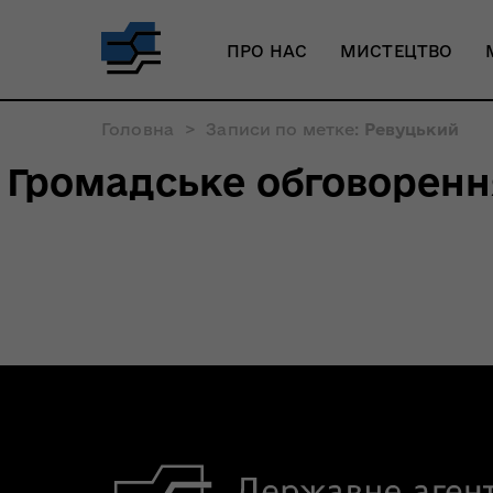
ПРО НАС
МИСТЕЦТВО
Головна
>
Записи по метке:
Ревуцький
Громадське обговоренн