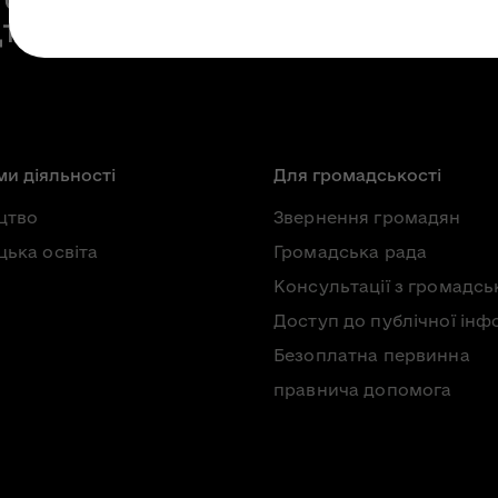
и діяльності
Для громадськості
цтво
Звернення громадян
ька освіта
Громадська рада
Консультації з громадсь
Доступ до публічної інф
Безоплатна первинна
правнича допомога