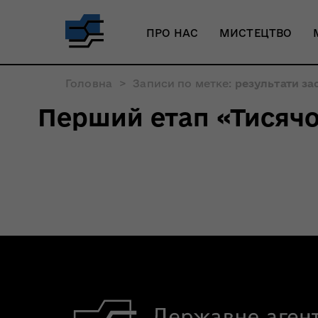
ПРО НАС
МИСТЕЦТВО
Головна
>
Записи по метке:
результати за
Перший етап «Тисячо