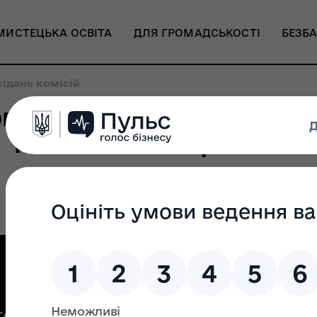
МИСТЕЦЬКА ОСВІТА
ДЛЯ ГРОМАДСЬКОСТІ
БЕЗБА
сідань комісій
весни» пройдено: відомі
комісій за напрямами