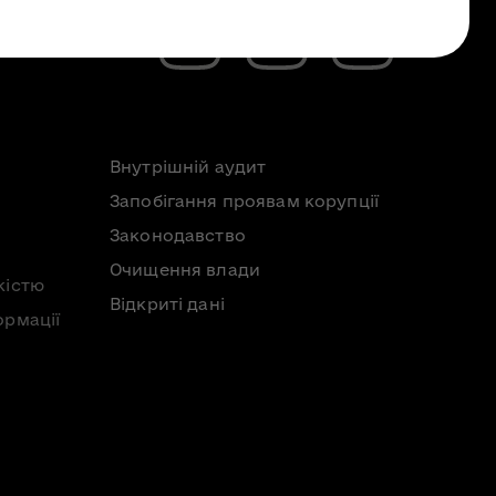
Внутрішній аудит
Запобігання проявам корупції
Законодавство
Очищення влади
кістю
Відкриті дані
ормації