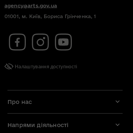
agency@arts.gov.ua
01001, м. Київ, Бориса Грінченка, 1
Налаштування доступності
Про нас
Місія і візія
Напрями діяльності
Команда