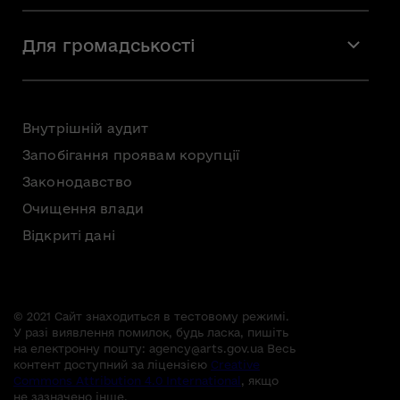
Вакансії
Мистецтво
Стажування
Для громадськості
Мистецька освіта
Звернення громадян
Громадська рада
Внутрішній аудит
Консультації з громадськістю
Запобігання проявам корупції
Доступ до публічної інформації
Законодавство
Безоплатна первинна правнича допомога
Очищення влади
Відкриті дані
© 2021 Сайт знаходиться в тестовому режимі.
У разі виявлення помилок, будь ласка, пишіть
на електронну пошту:
agency@arts.gov.ua
Весь
контент доступний за ліцензією
Creative
Commons Attribution 4.0 International
, якщо
не зазначено інше.