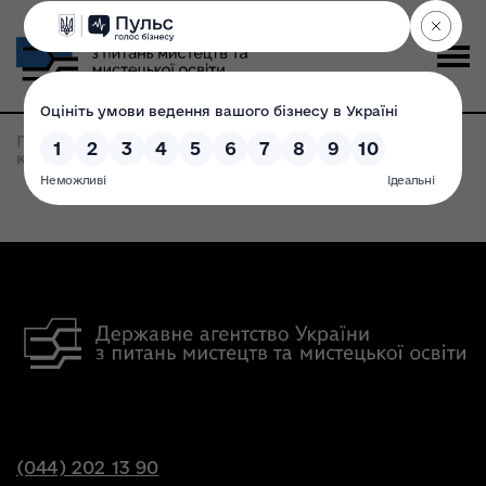
Головна
>
Записи по метке:
розвиток сфери
культури
(044) 202 13 90