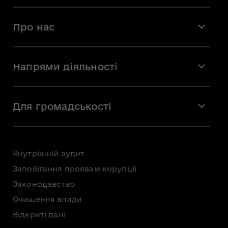
Про нас
Місія і візія
Напрями діяльності
Команда
Вакансії
Мистецтво
Стажування
Для громадськості
Мистецька освіта
Звернення громадян
Громадська рада
Внутрішній аудит
Консультації з громадськістю
Запобігання проявам корупції
Доступ до публічної інформації
Законодавство
Безоплатна первинна правнича допомога
Очищення влади
Відкриті дані