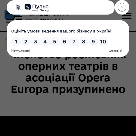
Головна
>
Записи по метке:
санкції
Членство російських
оперних театрів в
асоціації Opera
Europa призупинено