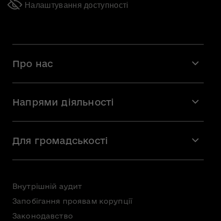
Налаштування доступності
Про нас
Місія і візія
Напрями діяльності
Команда
Вакансії
Мистецтво
Стажування
Для громадськості
Мистецька освіта
Звернення громадян
Громадська рада
Внутрішній аудит
Консультації з громадськістю
Запобігання проявам корупції
Доступ до публічної інформації
Законодавство