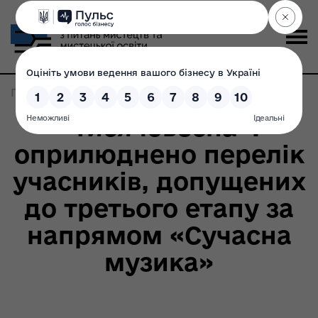
Головна
>
Записи по метке:
сучасна музика
«Тисячовесна»:
оприлюднено перелік
учасників, допущених
до третього етапу за
напрямом «Сучасна
музика»