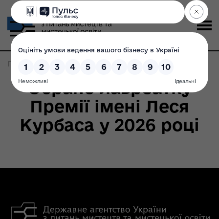
Головна
>
Записи по метке:
театральна премія
Обрано лавреатку
Премії імені Леся
Курбаса у 2026 році