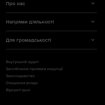
Про нас
Місія і візія
Напрями діяльності
Команда
Вакансії
Мистецтво
Стажування
Для громадськості
Мистецька освіта
Звернення громадян
Громадська рада
Внутрішній аудит
Консультації з громадськістю
Запобігання проявам корупції
Доступ до публічної інформації
Законодавство
Безоплатна первинна правнича допомога
Очищення влади
Відкриті дані