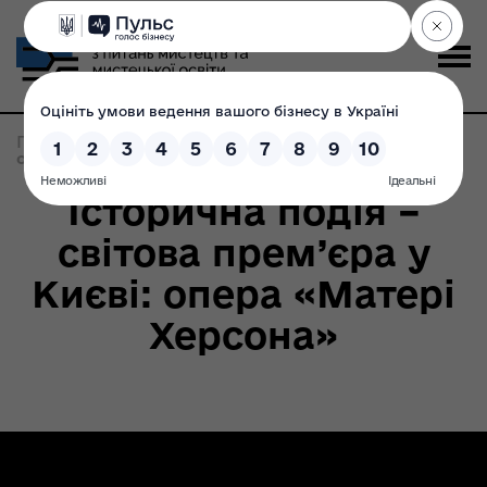
Головна
>
Записи по метке:
The Metropolitan
opera
Історична подія –
світова прем’єра у
Києві: опера «Матері
Херсона»