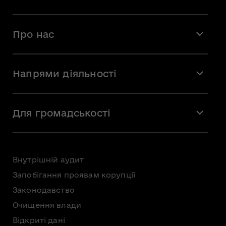
Про нас
Місія і візія
Напрями діяльності
Команда
Вакансії
Мистецтво
Стажування
Для громадськості
Мистецька освіта
Звернення громадян
Громадська рада
Внутрішній аудит
Консультації з громадськістю
Запобігання проявам корупції
Доступ до публічної інформації
Законодавство
Безоплатна первинна правнича допомога
Очищення влади
Відкриті дані