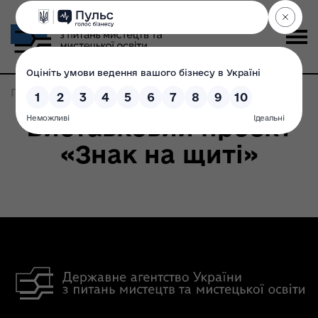
Головна
>
Записи по метке:
тризуб
Виставковий проект
«Знак на щиті»