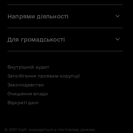
Місія і візія
Напрями діяльності
Команда
Вакансії
Мистецтво
Стажування
Для громадськості
Мистецька освіта
Звернення громадян
Громадська рада
Внутрішній аудит
Консультації з громадськістю
Запобігання проявам корупції
Доступ до публічної інформації
Законодавство
Безоплатна первинна правнича допомога
Очищення влади
Відкриті дані
© 2021 Сайт знаходиться в тестовому режимі.