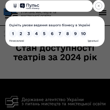
Головна
>
Записи по метке:
тиждень_безбар’єрності
Стан доступності
театрів за 2024 рік