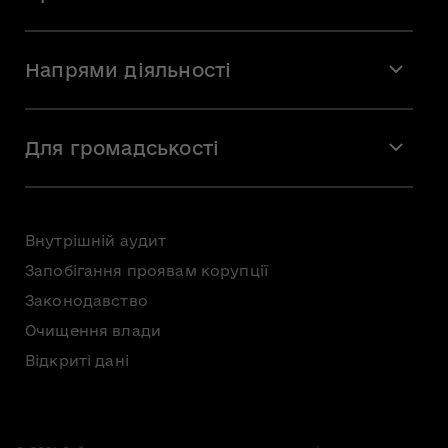
Місія і візія
Напрями діяльності
Команда
Вакансії
Мистецтво
Стажування
Для громадськості
Мистецька освіта
Звернення громадян
Громадська рада
Внутрішній аудит
Консультації з громадськістю
Запобігання проявам корупції
Доступ до публічної інформації
Законодавство
Безоплатна первинна правнича допомога
Очищення влади
Відкриті дані