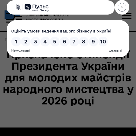
Головна
>
Записи по метке:
Указ Президента
Призначено стипендії
Президента України
для молодих майстрів
народного мистецтва у
2026 році