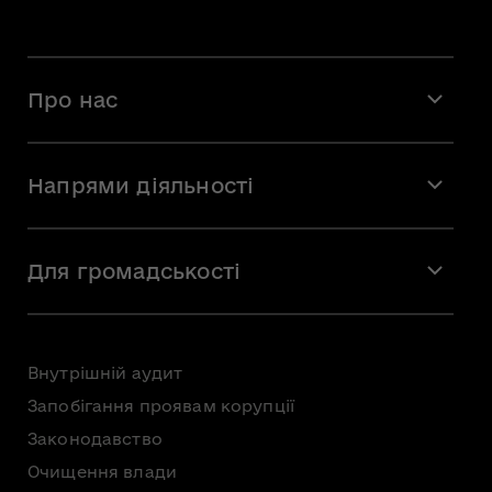
Про нас
Місія і візія
Напрями діяльності
Команда
Вакансії
Мистецтво
Стажування
Для громадськості
Мистецька освіта
Звернення громадян
Громадська рада
Внутрішній аудит
Консультації з громадськістю
Запобігання проявам корупції
Доступ до публічної інформації
Законодавство
Безоплатна первинна правнича допомога
Очищення влади