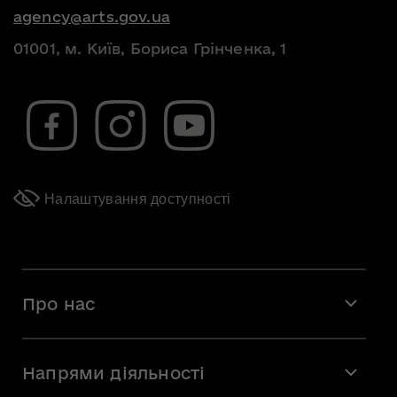
agency@arts.gov.ua
01001, м. Київ, Бориса Грінченка, 1
Налаштування доступності
Про нас
Місія і візія
Напрями діяльності
Команда