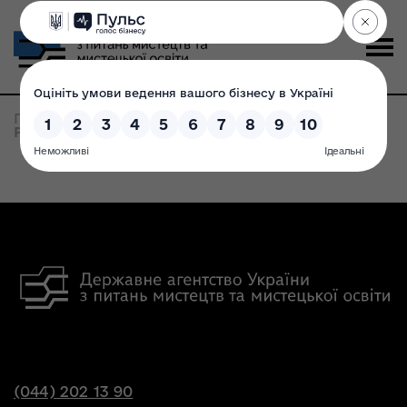
Головна
>
Записи по метке:
Ukrainian Women's
Poetry
(044) 202 13 90