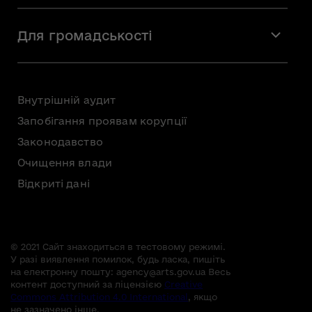
Вакансії
Мистецтво
Стажування
Для громадськості
Мистецька освіта
Звернення громадян
Громадська рада
Внутрішній аудит
Консультації з громадськістю
Запобігання проявам корупції
Доступ до публічної інформації
Законодавство
Безоплатна первинна правнича допомога
Очищення влади
Відкриті дані
© 2021 Сайт знаходиться в тестовому режимі.
У разі виявлення помилок, будь ласка, пишіть
на електронну пошту:
agency@arts.gov.ua
Весь
контент доступний за ліцензією
Creative
Commons Attribution 4.0 International
, якщо
не зазначено інше.