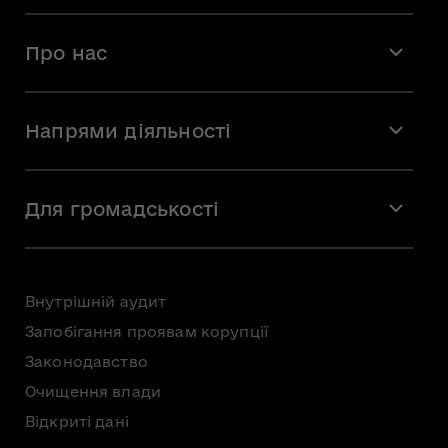
Про нас
Місія і візія
Напрями діяльності
Команда
Вакансії
Мистецтво
Стажування
Для громадськості
Мистецька освіта
Звернення громадян
Громадська рада
Внутрішній аудит
Консультації з громадськістю
Запобігання проявам корупції
Доступ до публічної інформації
Законодавство
Безоплатна первинна правнича допомога
Очищення влади
Відкриті дані