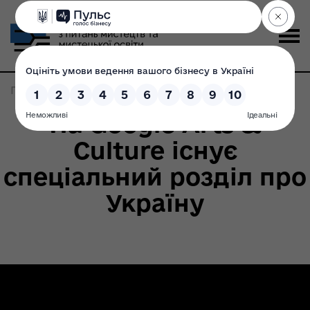
Головна
>
Записи по метке:
Україна поруч
На Google Arts &
Culture існує
спеціальний розділ про
Україну