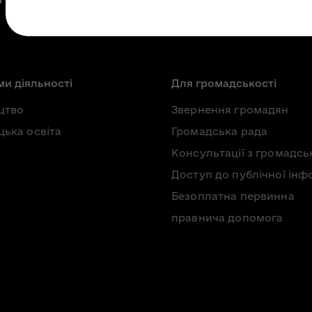
и діяльності
Для громадськості
цтво
Звернення громадян
ька освіта
Громадська рада
Консультації з громадсь
Доступ до публічної інф
Безоплатна первинна
правнича допомога