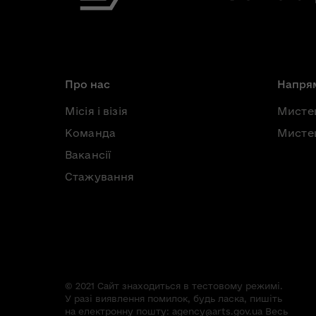
Про нас
Напрям
Місія і візія
Мисте
Команда
Мистец
Вакансії
Стажування
© 2021 Сайт знаходиться в тестовому режимі.
У разі виявлення помилок, будь ласка, пишіть
на електронну пошту:
agency@arts.gov.ua
Весь