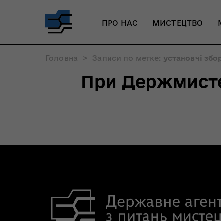
ПРО НАС
МИСТЕЦТВО
Головна
>
Записи по метке:
установчі збо
При Держмисте