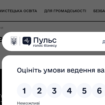
МИСТЕЦЬКА ОСВІТА
ДЛЯ ГРОМАДСЬКОСТІ
БЕЗБА
ри
цтв вперше створено г