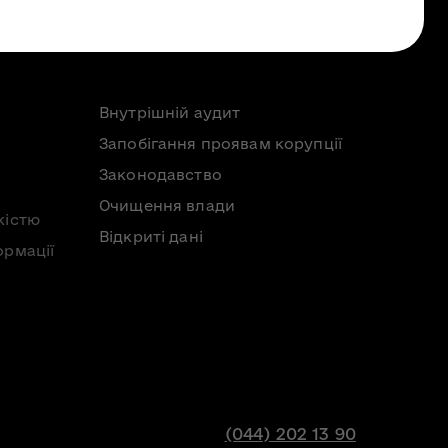
Внутрішній аудит
Запобігання проявам корупції
Законодавство
Очищення влади
кістю
Відкриті дані
ормації
(044) 202 13 90