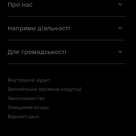
Про нас
Місія і візія
Напрями діяльності
Команда
Вакансії
Мистецтво
Стажування
Для громадськості
Мистецька освіта
Звернення громадян
Громадська рада
Внутрішній аудит
Консультації з громадськістю
Запобігання проявам корупції
Доступ до публічної інформації
Законодавство
Безоплатна первинна правнича допомога
Очищення влади
Відкриті дані