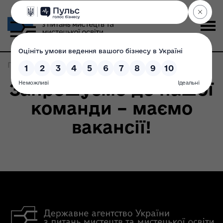
Головна
>
Записи по метке:
вакансія
Запрошуємо до нашої
команди – маємо
вакансії!