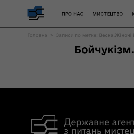
ПРО НАС
МИСТЕЦТВО
Головна
>
Записи по метке:
Весна.Жіночі 
Бойчукізм