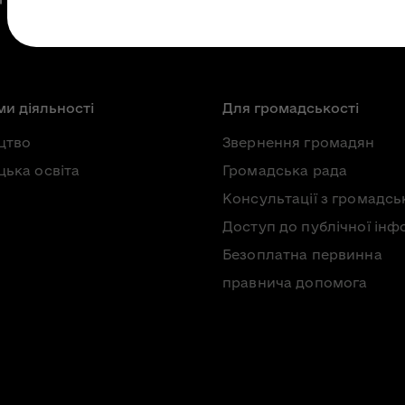
и діяльності
Для громадськості
цтво
Звернення громадян
ька освіта
Громадська рада
Консультації з громадсь
Доступ до публічної інф
Безоплатна первинна
правнича допомога