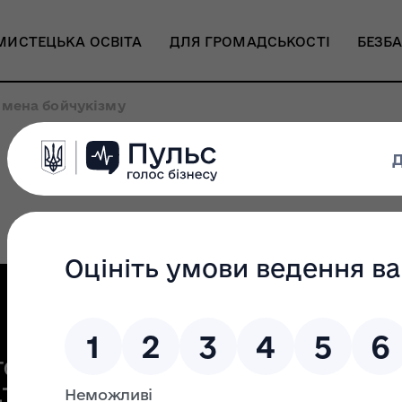
МИСТЕЦЬКА ОСВІТА
ДЛЯ ГРОМАДСЬКОСТІ
БЕЗБА
імена бойчукізму
. Знищений український