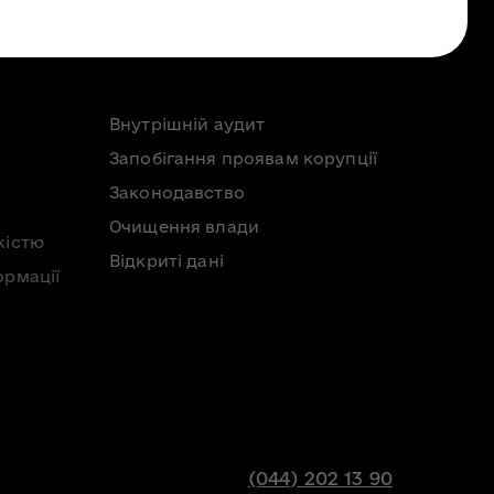
Внутрішній аудит
Запобігання проявам корупції
Законодавство
Очищення влади
кістю
Відкриті дані
ормації
(044) 202 13 90