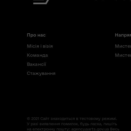
Про нас
Напрям
Місія і візія
Мисте
Команда
Мистец
Вакансії
Стажування
© 2021 Сайт знаходиться в тестовому режимі.
У разі виявлення помилок, будь ласка, пишіть
на електронну пошту:
agency@arts.gov.ua
Весь