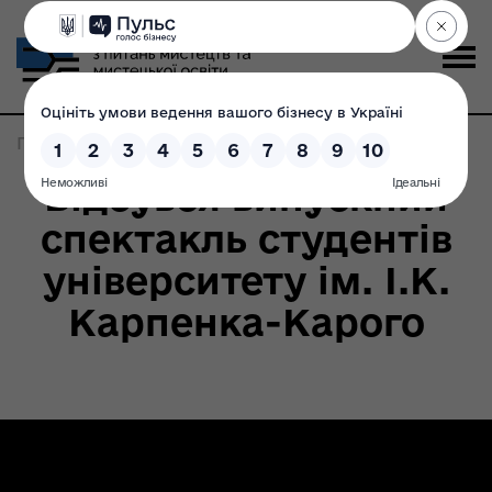
Головна
>
Записи по метке:
візит
Відбувся випускний
спектакль студентів
університету ім. І.К.
Карпенка-Карого