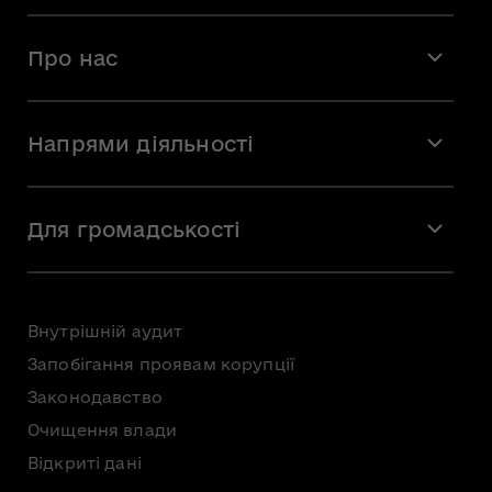
Про нас
Місія і візія
Напрями діяльності
Команда
Вакансії
Мистецтво
Стажування
Для громадськості
Мистецька освіта
Звернення громадян
Громадська рада
Внутрішній аудит
Консультації з громадськістю
Запобігання проявам корупції
Доступ до публічної інформації
Законодавство
Безоплатна первинна правнича допомога
Очищення влади
Відкриті дані