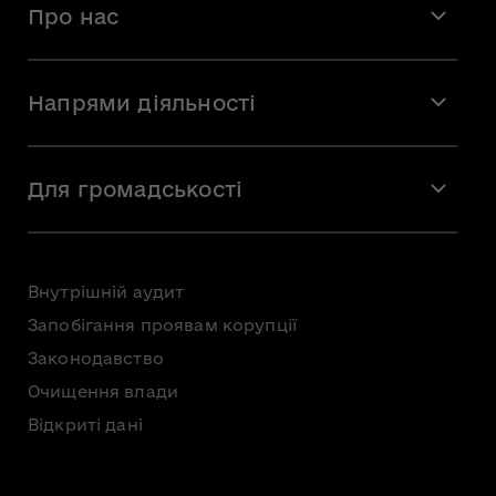
Про нас
Місія і візія
Напрями діяльності
Команда
Вакансії
Мистецтво
Стажування
Для громадськості
Мистецька освіта
Звернення громадян
Громадська рада
Внутрішній аудит
Консультації з громадськістю
Запобігання проявам корупції
Доступ до публічної інформації
Законодавство
Безоплатна первинна правнича допомога
Очищення влади
Відкриті дані