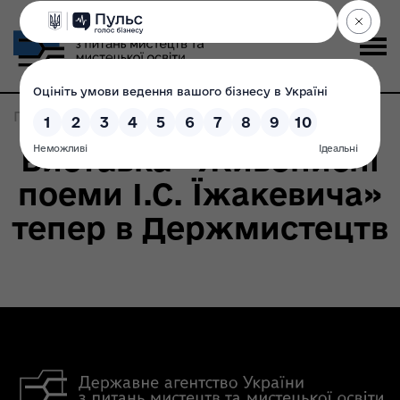
Головна
>
Записи по метке:
Їжакевич
Виставка «Живописні
поеми І.С. Їжакевича»
тепер в Держмистецтв