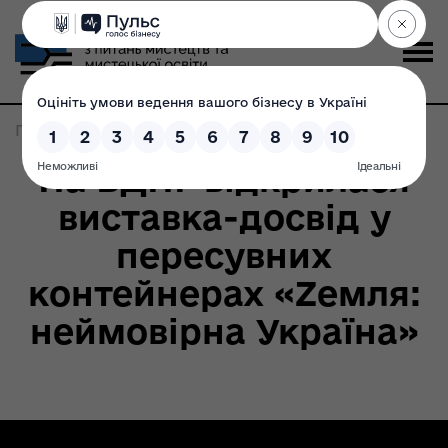
Головна
>
Записи по метке:
земля
На ВДНГ відкрилася
виставка-досвід у
пересувних
контейнерах «Zемля:
неймовірна Україна»