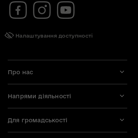
Налаштування доступності
Про нас
Місія і візія
Напрями діяльності
Команда
Вакансії
Мистецтво
Стажування
Для громадськості
Мистецька освіта
Звернення громадян