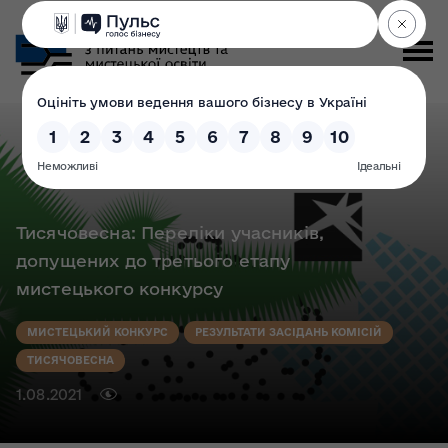
Тисячовесна: Переліки учасників,
допущених до третього етапу
мистецького конкурсу
МИСТЕЦЬКИЙ КОНКУРС
РЕЗУЛЬТАТИ ЗАСІДАНЬ КОМІСІЙ
ТИСЯЧОВЕСНА
1.08.2021