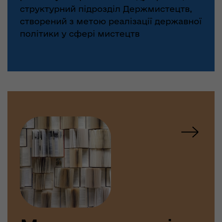
структурний підрозділ Держмистецтв,
створений з метою реалізації державної
політики у сфері мистецтв