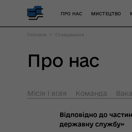
ПРО НАС
МИСТЕЦТВО
Головна
>
Стажування
Про нас
Місія і візія
Команда
Вака
Відповідно до частин
державну службу»