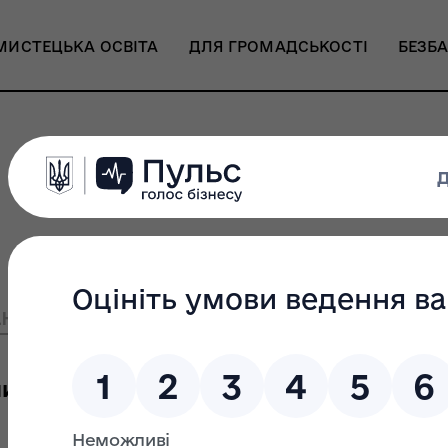
МИСТЕЦЬКА ОСВІТА
ДЛЯ ГРОМАДСЬКОСТІ
БЕЗБА
нсії
Стажування
и восьмої статті 48 Закону України «П