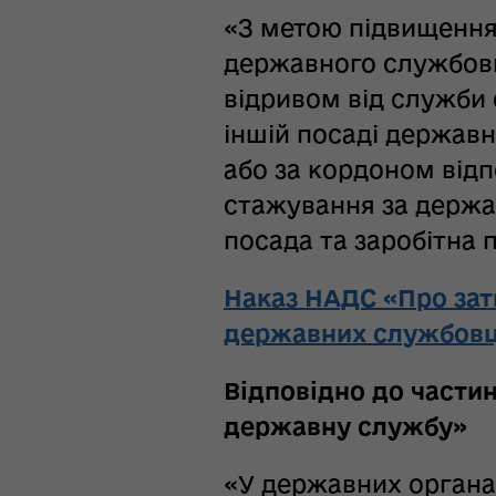
«З метою підвищення
державного службов
відривом від служби 
іншій посаді держав
або за кордоном відп
стажування за держа
посада та заробітна 
Наказ НАДС
«
Про за
державних службовці
Відповідно до частин
державну службу»
«У державних органа