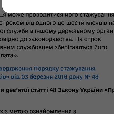
 рівня професійної компетентності
ця може проводитися його стажування
строком від одного до шести місяців н
ної служби в іншому державному орган
овідно до законодавства. На строк
вним службовцем зберігаються його
плата».
твердження Порядку стажування
в» від 03 березня 2016 року № 48
и дев’ятої статті 48 Закону України «П
х з метою ознайомлення з