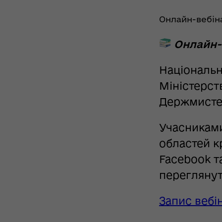
Онлайн-вебіна
Онлайн-
Національн
Міністерст
Держмистец
Учасникам
областей к
Facebook 
переглянут
Запис вебі