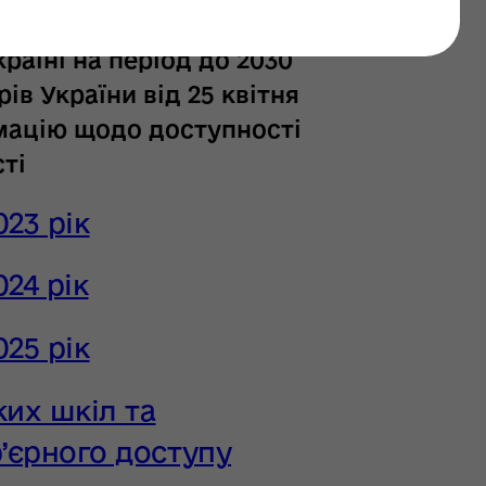
еалізації Національної
країні на період до 2030
ів України від 25 квітня
мацію щодо доступності
ті
023 рік
024 рік
025 рік
ких шкіл та
’єрного доступу