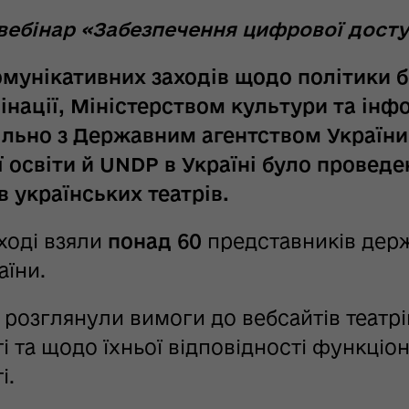
ебінар «Забезпечення цифрової доступ
мунікативних заходів щодо політики б
нації, Міністерством культури та інф
ільно з Державним агентством України
 освіти й UNDP в Україні було провед
в українських театрів.
аході взяли
понад 60
представників дер
аїни.
і розглянули вимоги до вебсайтів театр
і та щодо їхньої відповідності функці
і.