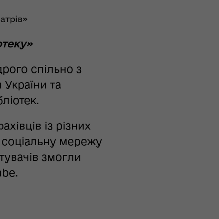
атрів»
отеку»
дрого спільно з
 України та
ліотек.
ахівців із різних
з соціальну мережу
тувачів змогли
be.