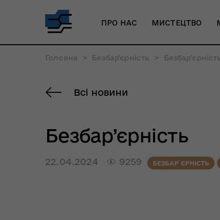
ПРО НАС
МИСТЕЦТВО
Головна
>
Безбар'єрність
>
Безбар’єрніст
Всі новини
Безбар’єрність
22.04.2024
9259
БЕЗБАР`ЄРНІСТЬ