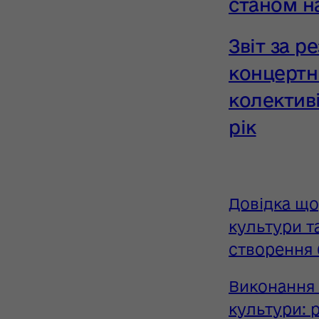
станом на
Звіт за р
концертн
колектив
рік
Довідка що
культури т
створення 
Виконання 
культури: р