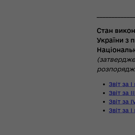
____________
Стан викон
України з 
Національн
(затвердже
розпорядже
Звіт за 
Звіт за 
Звіт за 
Звіт за 