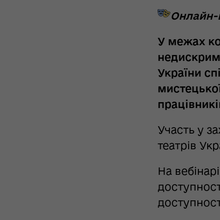
Онлайн-в
У межах ко
недискримі
України сп
мистецької
працівникі
Участь у з
театрів Укр
На вебінар
доступност
доступност