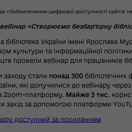
р «Забезпечення цифрової доступності сайтів те
вебінар «Створюємо безбар’єрну біблі
а бібліотека України імені Ярослава Му
вом культури та інформаційної політики
тв провели вебінар для працівників біб
и заходу стали
понад 300
бібліотечних ф
раїни, які долучилися до вебінару чере
та Zoom-платформу.
Майже 3 тис.
корис
и захід за допомогою платформи YouTu
нару доступний за посиланням