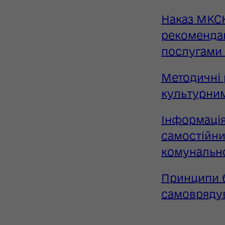
Наказ МКСК
рекоменда
послугами 
Методичні 
культурним
Інформація
самостійни
комунально
Принципи б
самовряду