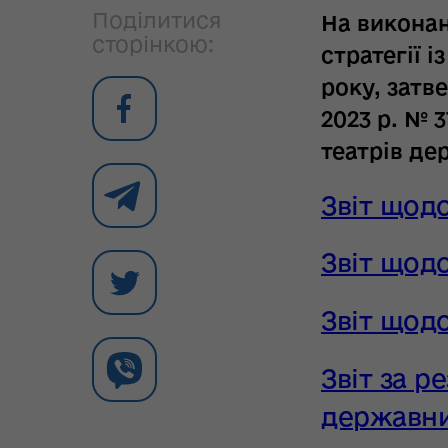
Поділитися
На виконан
сторінкою:
стратегії 
року, затв
2023 р. №
театрів де
Звіт щодо
Звіт щодо
Звіт щодо
Звіт за р
державни