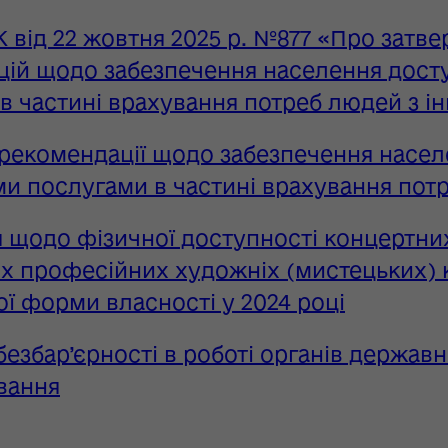
 від 22 жовтня 2025 р. №877 «Про зат
цій щодо забезпечення населення дос
в частині врахування потреб людей з і
рекомендації щодо забезпечення насе
и послугами в частині врахування потр
 щодо фізичної доступності концертних
х професійних художніх (мистецьких) к
ї форми власності у 2024 році
езбар’єрності в роботі органів державн
вання