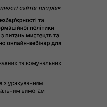
ності сайтів театрів»
езбар’єрності та
ормаційної політики
 з питань мистецтв та
ено онлайн-вебінар для
жавних та комунальних
ів з урахуванням
ональним вимогам