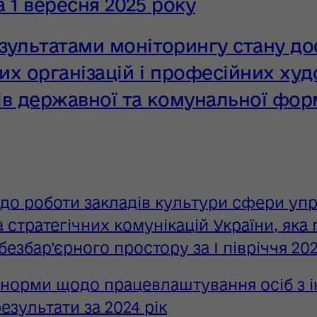
 1 вересня 2025 року
езультатами моніторингу стану до
их організацій і професійних худ
ів державної та комунальної форм
до роботи закладів культури сфери упр
а стратегічних комунікацій України, яка
безбар’єрного простору за І півріччя 20
норми щодо працевлаштування осіб з і
езультати за 2024 рік