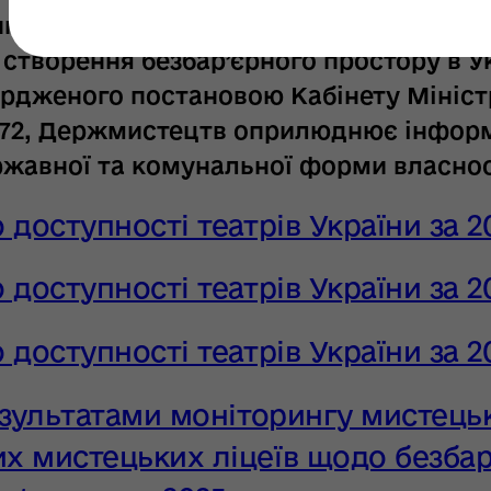
ня плану заходів на 2023-2024 роки з р
із створення безбар’єрного простору в У
ердженого постановою Кабінету Міністр
 372, Держмистецтв оприлюднює інфор
ржавної та комунальної форми власнос
 доступності театрів України за 2
 доступності театрів України за 2
 доступності театрів України за 2
езультатами моніторингу мистець
х мистецьких ліцеїв щодо безбар