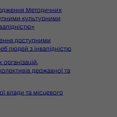
вердження Методичних
тупними культурними
нвалідністю»
лення доступними
еб людей з інвалідністю
 організацій,
олективів державної та
ої влади та місцевого