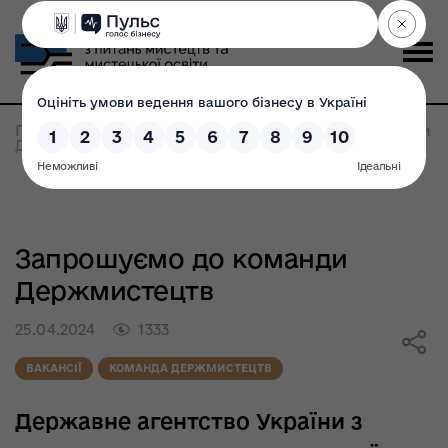
Головна
>
Всі новини
>
Запрошуємо до команди
Держмистецтв
Запрошуємо до команди
Держмистецтв
25.04.2024
1333
ВАКАНСІЇ
КОМАНДА ДЕРЖМИСТЕЦТВ
Державне агентство України з