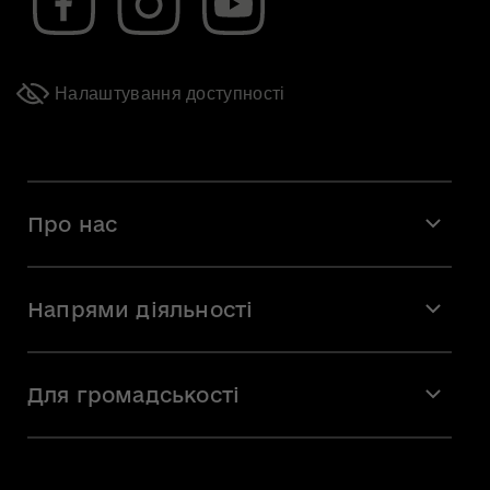
Налаштування доступності
Про нас
Місія і візія
Напрями діяльності
Команда
Вакансії
Мистецтво
Стажування
Для громадськості
Мистецька освіта
Звернення громадян
Громадська рада