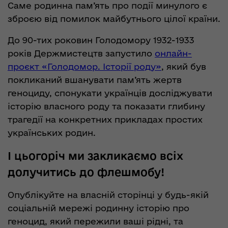
Саме родинна пам’ять про події минулого є
зброєю від помилок майбутнього цілої країни.
До 90-тих роковин Голодомору 1932-1933
років Держмистецтв запустило
онлайн-
проєкт «Голодомор. Історії роду»
, який був
покликаний вшанувати пам’ять жертв
геноциду, спонукати українців досліджувати
історію власного роду та показати глибину
трагедії на конкретних прикладах простих
українських родин.
І цьогоріч ми закликаємо всіх
долучитись до флешмобу!
Опублікуйте на власній сторінці у будь-якій
соціальній мережі родинну історію про
геноцид, який пережили ваші рідні, та