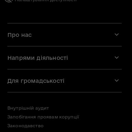
Про нас
Місія і візія
Напрями діяльності
Команда
Вакансії
Мистецтво
Стажування
Для громадськості
Мистецька освіта
Звернення громадян
Громадська рада
Внутрішній аудит
Консультації з громадськістю
Запобігання проявам корупції
Доступ до публічної інформації
Законодавство
Безоплатна первинна правнича допомога