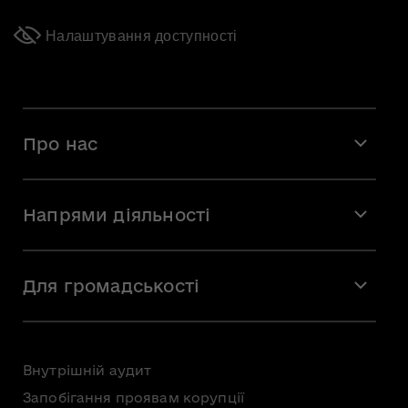
Налаштування доступності
Про нас
Місія і візія
Напрями діяльності
Команда
Вакансії
Мистецтво
Стажування
Для громадськості
Мистецька освіта
Звернення громадян
Громадська рада
Внутрішній аудит
Консультації з громадськістю
Запобігання проявам корупції