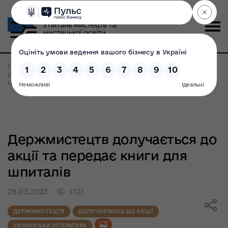
Головна
>
Всі новини
>
Держмистецтв
долучається до акції та передає книги для
шпиталів
Держмистецтв долучається до
акції та передає книги для
шпиталів
29.03.2023
1101
ДЕРЖМИСТЕЦТВ
ДОЛУЧАЄМОСЬ ДО АКЦІЇ
УКРАЇНСЬКА ЛІТЕРАТУРА