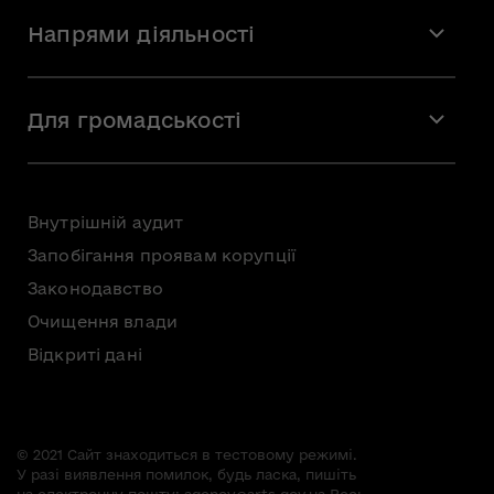
Місія і візія
Напрями діяльності
Команда
Вакансії
Мистецтво
Стажування
Для громадськості
Мистецька освіта
Звернення громадян
Громадська рада
Внутрішній аудит
Консультації з громадськістю
Запобігання проявам корупції
Доступ до публічної інформації
Законодавство
Безоплатна первинна правнича допомога
Очищення влади
Відкриті дані
© 2021 Сайт знаходиться в тестовому режимі.
У разі виявлення помилок, будь ласка, пишіть
на електронну пошту:
agency@arts.gov.ua
Весь