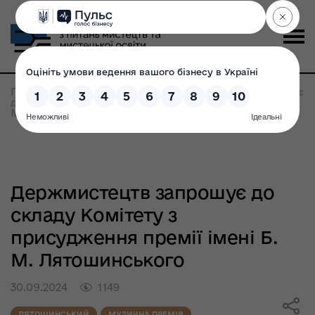
Головна
>
Всі новини
>
Держмистецтв запрошує
до складу Комітету з присудження премії імені Б.
М. Лятошинського
Держмистецтв запрошує до
складу Комітету з
присудження премії імені Б.
М. Лятошинського
30.09.2024
1149
ЛЯТОШИНСЬКИЙ
МУЗИЧНА ПРЕМІЯ