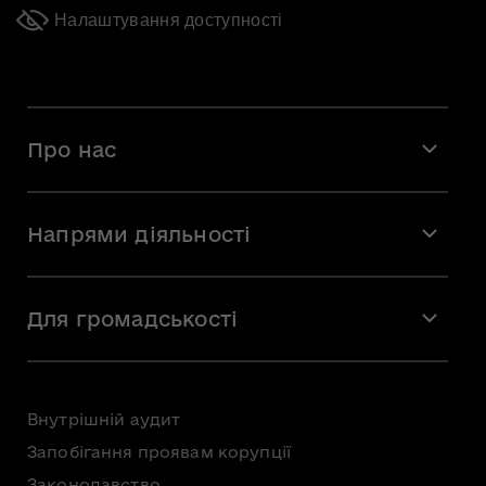
Налаштування доступності
Про нас
Місія і візія
Напрями діяльності
Команда
Вакансії
Мистецтво
Стажування
Для громадськості
Мистецька освіта
Звернення громадян
Громадська рада
Внутрішній аудит
Консультації з громадськістю
Запобігання проявам корупції
Доступ до публічної інформації
Законодавство