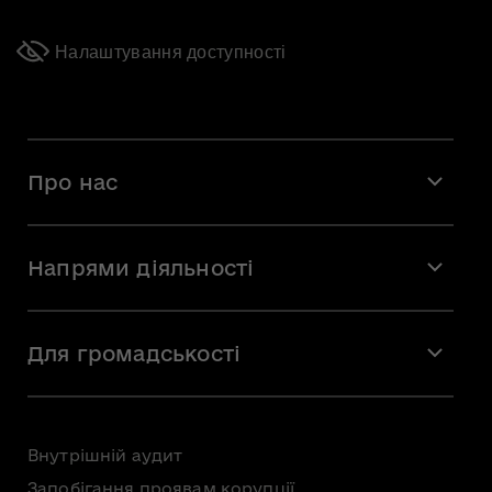
Налаштування доступності
Про нас
Місія і візія
Напрями діяльності
Команда
Вакансії
Мистецтво
Стажування
Для громадськості
Мистецька освіта
Звернення громадян
Громадська рада
Внутрішній аудит
Консультації з громадськістю
Запобігання проявам корупції