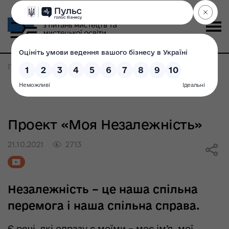
Головна
>
Проект «Моя Незалежність»
Проект «Моя Незалежність»
21.10.2021
2713
Незалежність – це наша спільна
перемога і наша спільна справа.
Є речі, які одразу є моїми – моє ім’я, мої