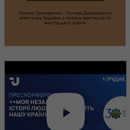
Галина Григоренко - Голова Державного
агентства України з питань мистецтв та
мистецької освіти