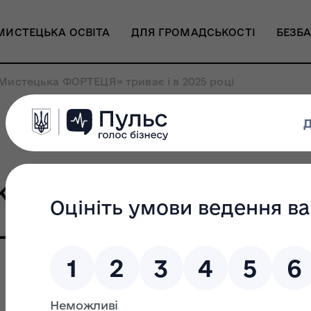
МИСТЕЦЬКА ОСВІТА
ДЛЯ ГРОМАДСЬКОСТІ
БЕЗБА
Мистецька ФОРТЕЦЯ» триває і в 2025 році
ький АРТ ХАБ «Мистец
ці