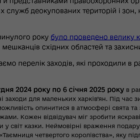
й представниками правоохоронних орг
х служб деокупованих територій і зон,
минулого року
було проведено велику к
 мешканців східних областей та захисни
ємо перелік заходів, які проходили в р
удня 2024 року по 6 січня 2025 року
в ра
і заходи для маленьких харків’ян. Під час з
можливість опинитися в атмосфері свята та
ами. Кожен відвідувач міг зробити яскраві 
и у світ казки. Неймовірні враження подар
«Таємниця четвертого королівства», яку під