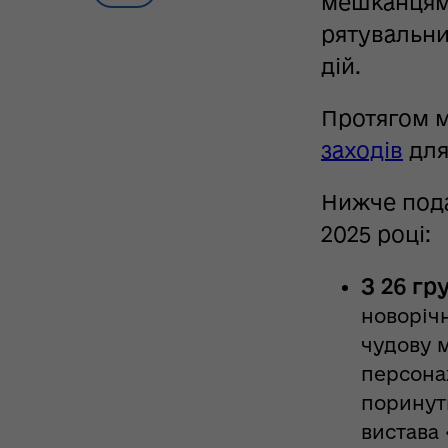
мешканцям 
рятувальни
дій.
Протягом 
заходів
для
Нижче пода
2025 році:
З 26 гр
новорічн
чудову 
персонаж
поринут
вистава 