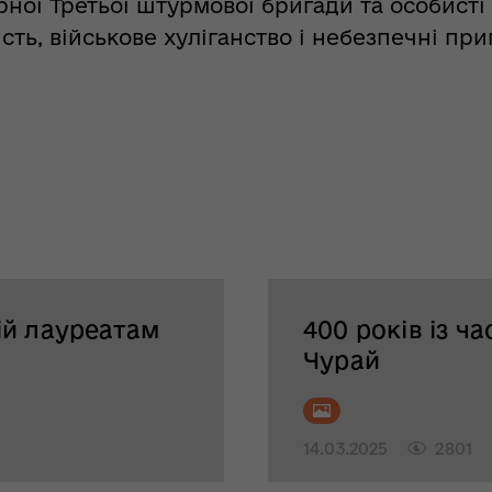
ної Третьої штурмової бригади та особисті 
ість, військове хуліганство і небезпечні при
ій лауреатам
400 років із ч
Чурай
14.03.2025
2801