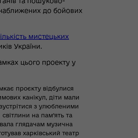
анів та пошуково-
 наближених до бойових
ількість мистецьких
ків України.
амках цього проекту у
мкає проєкту відбулися
имових канікул, діти мали
 зустрітися з улюбленими
світлини на пам’ять та
увала глядачам музична
готував харківський театр