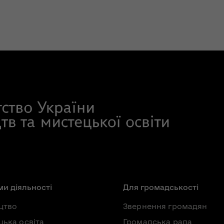
и діяльності
Для громадськості
цтво
Звернення громадян
ька освіта
Громадська рада