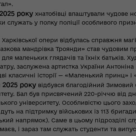
ал».
 2025 року
хнатобівці влаштували чудове но
ки служать у полку поліції особливого приз
 Харківської опери відбулась справжня магі
Казкова мандрівка Троянди» став чудовим 
для маленьких глядачів та їхніх батьків. Х
атру, заслужена артистка України Антоніна 
дві класичні історії — «Маленький принц» і
я 2025 року
відбувся благодійний Зимовий 
тету. Бал був присвячений 220-річчю від дн
ького університету. Особливістю цього заход
дуть на підтримку військових із 113 бригад
ький напрямок). Саме в цьому підрозділі с
аєв, і зараз там служать студенти та випус