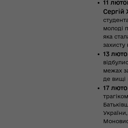
11 люто
Сергій
студента
молоді п
яка стал
захисту 
13 люто
відбулис
межах за
де вищі 
17 люто
трагіком
Батьківщ
України,
Моновист