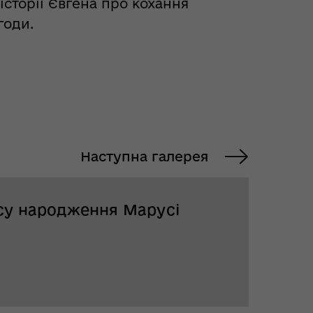
історії Євгена про кохання
годи.
Наступна галерея
асу народження Марусі