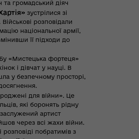
ч та громадський діяч
Хартія»
зустрілися зі
 Військові розповідали
мацію національної армії,
змінивши її підходи до
АБу «Мистецька фортеця»
ок і дівчат у науці. В
шла у безпечному просторі,
 досягнення.
роджені для війни». Це
ольців, які боронять рідну
— заслужений артист
йшов через всі жахи війни.
 розповіді побратимів з