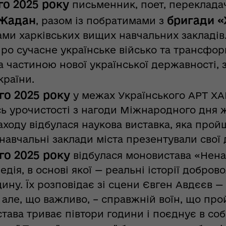
го 2025 року
письменник, поет, переклада
 Жадан
бригади «
, разом із побратимами з
ми харківських вищих навчальних закладів.
ро сучасне українське військо та трансфор
а частиною нової української державності, 
країни.
го 2025 року
у межах Українського АРТ Х
ь урочистості з нагоди Міжнародного дня жін
ходу відбулася наукова виставка, яка прой
навчальні заклади міста презентували свої
го 2025 року
відбулася моновистава «Нена
едія, в основі якої — реальні історії добров
ину. Їх розповідає зі сцени Євген Авдєєв 
 але, що важливо, – справжній воїн, що про
ава триває півтори години і поєднує в собі