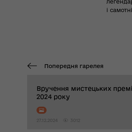
легендар
і самотн
Попередня гарелея
Вручення мистецьких прем
2024 року
27.12.2024
3012