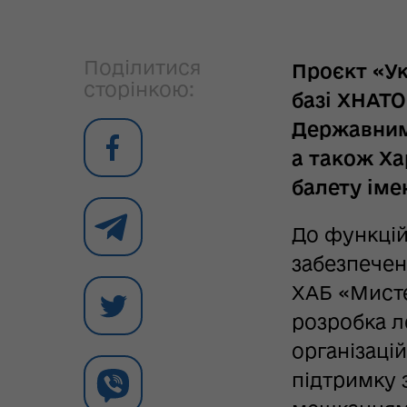
Поділитися
Проєкт «У
сторінкою:
базі ХНАТО
Державним 
а також Ха
балету іме
До функцій
забезпечен
ХАБ «Мисте
розробка л
організаці
підтримку 