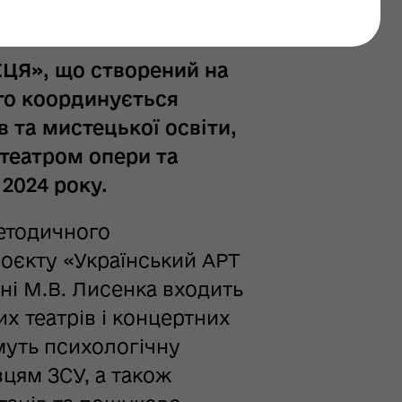
ЦЯ», що створений на
ого координується
 та мистецької освіти,
театром опери та
 2024 року.
етодичного
роєкту «Український АРТ
ні М.В. Лисенка входить
х театрів і концертних
муть психологічну
цям ЗСУ, а також