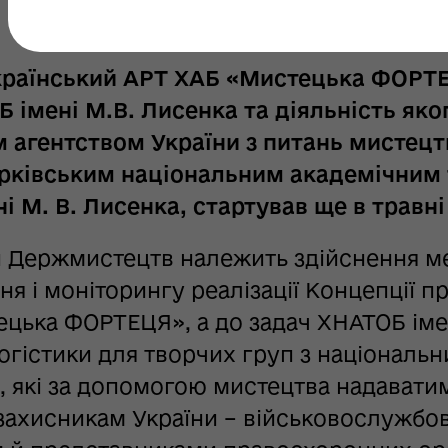
країнський АРТ ХАБ «Мистецька ФОРТЕ
Б імені М.В. Лисенка та діяльність як
агентством України з питань мистецтв
рківським національним академічним 
ні М. В. Лисенка, стартував ще в травні
 Держмистецтв належить здійснення м
ня і моніторингу реалізації Концепції п
цька ФОРТЕЦЯ», а до задач ХНАТОБ іме
огістики для творчих груп з національни
й, які за допомогою мистецтва надавати
захисникам України – військовослужбов