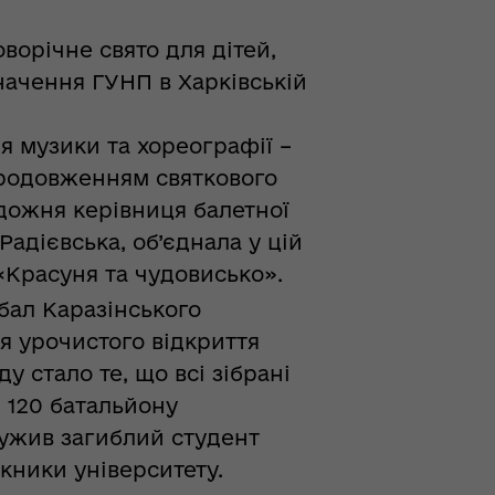
ворічне свято для дітей,
начення ГУНП в Харківській
я музики та хореографії –
продовженням святкового
удожня керівниця балетної
Радієвська, об’єднала у цій
 «Красуня та чудовисько».
бал Каразінського
я урочистого відкриття
у стало те, що всі зібрані
и 120 батальйону
лужив загиблий студент
кники університету.