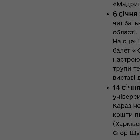
«Мадриг
6 січня
чиї бать
області.
На сцені
балет «
настрою 
трупи те
виставі 
14 січн
універси
Каразінс
кошти пі
(Харківс
Єгор Шум