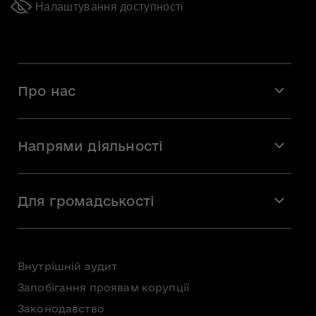
Налаштування доступності
Про нас
Місія і візія
Напрями діяльності
Команда
Вакансії
Мистецтво
Стажування
Для громадськості
Мистецька освіта
Звернення громадян
Громадська рада
Внутрішній аудит
Консультації з громадськістю
Запобігання проявам корупції
Доступ до публічної інформації
Законодавство