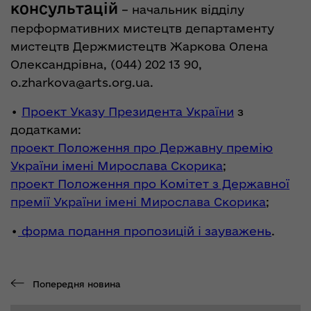
консультацій
– начальник відділу
перформативних мистецтв департаменту
мистецтв Держмистецтв Жаркова Олена
Олександрівна, (044) 202 13 90,
o.zharkova@arts.org.ua
.
•
Проект Указу Президента України
з
додатками:
проект Положення про Державну премію
України імені Мирослава Скорика
;
проект Положення про Комітет з Державної
премії України імені Мирослава Скорика
;
•
форма подання пропозицій і зауважень
.
Попередня новина