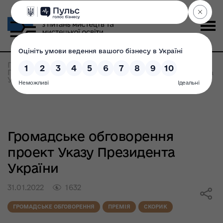
Головна
>
Консультації з громадськістю
>
Громадське обговорення проект Указу Президента
України
Громадське обговорення
проект Указу Президента
України
31.01.2022
1632
ГРОМАДСЬКЕ ОБГОВОРЕННЯ
ПРЕМІЯ
СКОРИК