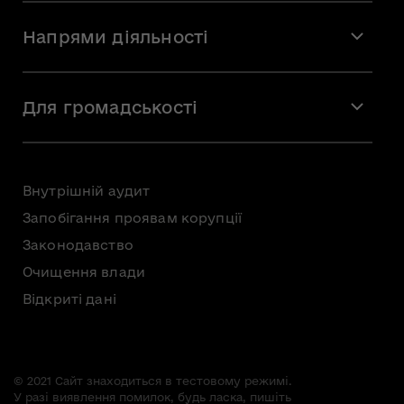
Місія і візія
Напрями діяльності
Команда
Вакансії
Мистецтво
Стажування
Для громадськості
Мистецька освіта
Звернення громадян
Громадська рада
Внутрішній аудит
Консультації з громадськістю
Запобігання проявам корупції
Доступ до публічної інформації
Законодавство
Безоплатна первинна правнича допомога
Очищення влади
Відкриті дані
© 2021 Сайт знаходиться в тестовому режимі.
У разі виявлення помилок, будь ласка, пишіть