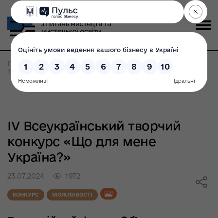
Головна
>
Всі новини
>
ІV Всеукраїнський
творчий конкурс «Що для мене Україна?»
ІV Всеукраїнський творчий
конкурс «Що для мене
Україна?»
23.07.2024
1972
КОНКУРС
МОЖЛИВОСТІ