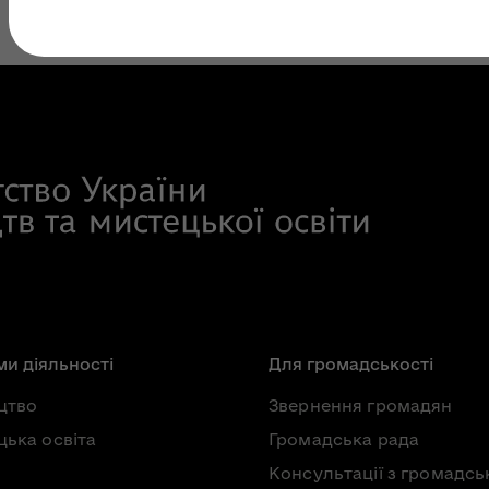
и діяльності
Для громадськості
цтво
Звернення громадян
ька освіта
Громадська рада
Консультації з громадсь