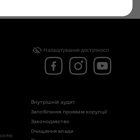
Налаштування доступності
Внутрішній аудит
Запобігання проявам корупції
Законодавство
Очищення влади
кістю